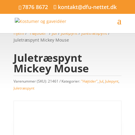
7876 8672
kontakt@dfu-nettet.dk
Hjem
/
"Højtider"
/
Jul
/
Julepynt
/
Juletræspynt
/
Juletræspynt Mickey Mouse
Juletræspynt
Mickey Mouse
Varenummer (SKU):
21461
Kategorier:
"Højtider"
,
Jul
,
Julepynt
,
Juletræspynt