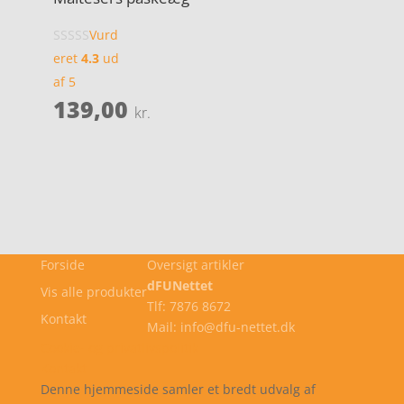
Vurd
eret
4.3
ud
af 5
139,00
kr.
Forside
Oversigt artikler
dFUNettet
Vis alle produkter
Tlf: 7876 8672
Kontakt
Mail: info@dfu-nettet.dk
Cookie- og privatlivspolitik
Kontakt
Denne hjemmeside samler et bredt udvalg af