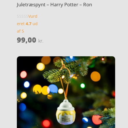
Juletræspynt – Harry Potter – Ron
Vurd
eret
4.7
ud
af 5
99,00
kr.