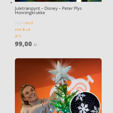
Juletræspynt – Disney – Peter Plys
Honningkrukke
Vurd
eret
5
ud
af 5
99,00
kr.