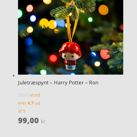
Juletræspynt – Harry Potter – Ron
Vurd
eret
4.7
ud
af 5
99,00
kr.