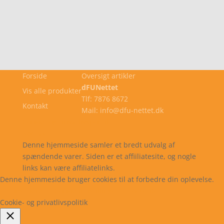
Forside
Oversigt artikler
dFUNettet
Vis alle produkter
Tlf: 7876 8672
Kontakt
Mail: info@dfu-nettet.dk
Cookie- og privatlivspolitik
Kontakt
Denne hjemmeside samler et bredt udvalg af
spændende varer. Siden er et affiiliatesite, og nogle
links kan være affiliatelinks.
Denne hjemmeside bruger cookies til at forbedre din oplevelse.
Læs mere
Cookie indstillinger
Accepter
Cookie- og privatlivspolitik