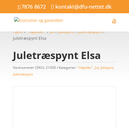
7876 8672
kontakt@dfu-nettet.dk
Hjem
/
"Højtider"
/
Jul
/
Julepynt
/
Juletræspynt
/
Juletræspynt Elsa
Juletræspynt Elsa
Varenummer (SKU):
21430
Kategorier:
"Højtider"
,
Jul
,
Julepynt
,
Juletræspynt