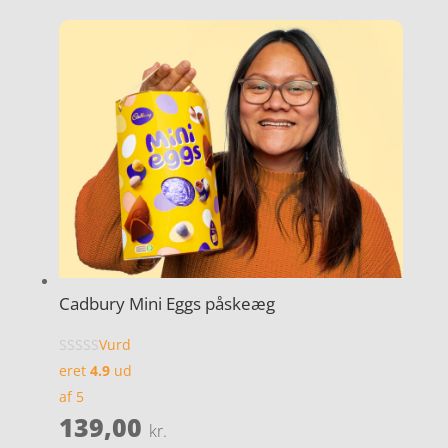
Cadbury Mini Eggs påskeæg
Vurd
eret
4.9
ud
af 5
139,00
kr.