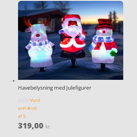
Havebelysning med Julefigurer
Vurd
eret
4
ud
af 5
319,00
kr.