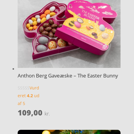
Anthon Berg Gaveæske – The Easter Bunny
Vurd
eret
4.2
ud
af 5
109,00
kr.