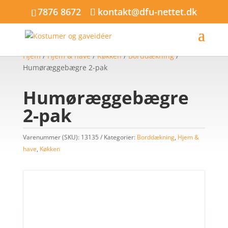
7876 8672
kontakt@dfu-nettet.dk
Hjem
/
Hjem & have
/
Køkken
/
Borddækning
/
Humøræggebægre 2-pak
Humøræggebægre
2-pak
Varenummer (SKU):
13135
Kategorier:
Borddækning
,
Hjem &
have
,
Køkken