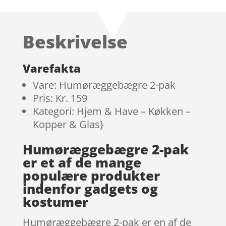
Beskrivelse
Varefakta
Vare: Humøræggebægre 2-pak
Pris: Kr. 159
Kategori: Hjem & Have – Køkken –
Kopper & Glas}
Humøræggebægre 2-pak
er et af de mange
populære produkter
indenfor gadgets og
kostumer
Humøræggebægre 2-pak er en af de