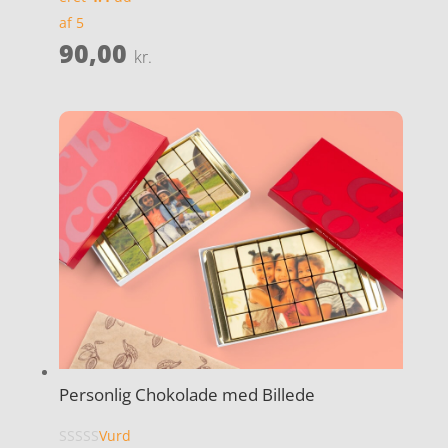
af 5
90,00
kr.
Personlig Chokolade med Billede
Vurd