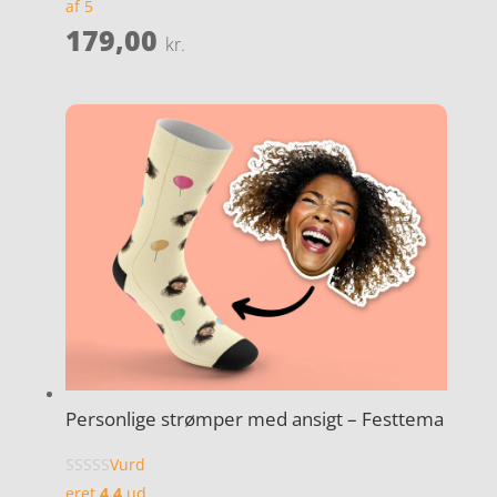
af 5
179,00
kr.
Personlige strømper med ansigt – Festtema
Vurd
eret
4.4
ud