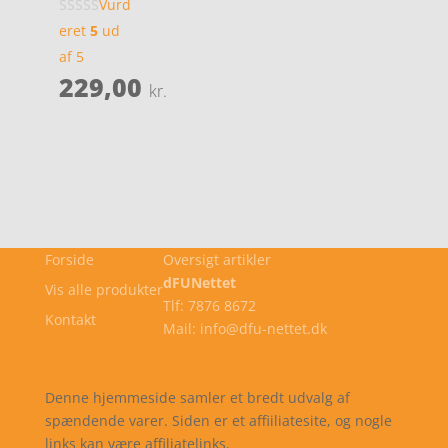
Vurd
eret
5
ud
af 5
229,00
kr.
Forside
Oversigt artikler
dFUNettet
Vis alle produkter
Tlf: 7876 8672
Kontakt
Mail: info@dfu-nettet.dk
Cookie- og privatlivspolitik
Kontakt
Denne hjemmeside samler et bredt udvalg af
spændende varer. Siden er et affiiliatesite, og nogle
links kan være affiliatelinks.