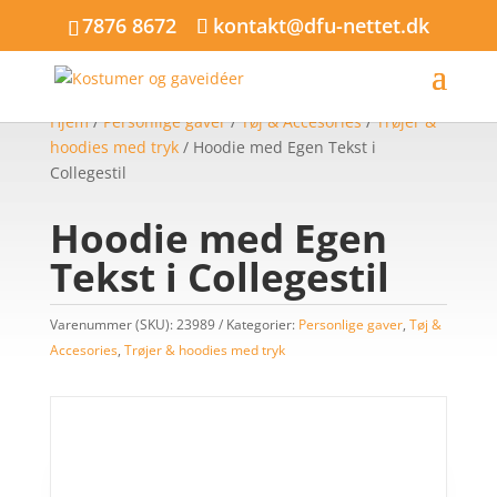
7876 8672
kontakt@dfu-nettet.dk
Hjem
/
Personlige gaver
/
Tøj & Accesories
/
Trøjer &
hoodies med tryk
/ Hoodie med Egen Tekst i
Collegestil
Hoodie med Egen
Tekst i Collegestil
Varenummer (SKU):
23989
Kategorier:
Personlige gaver
,
Tøj &
Accesories
,
Trøjer & hoodies med tryk