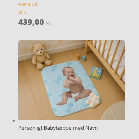
eret
4
ud
af 5
439,00
kr.
Personligt Babytæppe med Navn