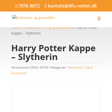
7876 8672
kontakt@dfu-nettet.dk
Hjem
/
"Interesser"
/
Tøj & Accesories
/ Harry Potter
Kappe – Slytherin
Harry Potter Kappe
– Slytherin
Varenummer (SKU):
20766
Kategorier:
"Interesser"
,
Tøj &
Accesories