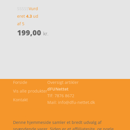
Vurd
eret
4.3
ud
af 5
199,00
kr.
Forside
Oversigt artikler
dFUNettet
Vis alle produkter
Tlf: 7876 8672
Kontakt
Mail: info@dfu-nettet.dk
Cookie- og privatlivspolitik
Kontakt
Denne hjemmeside samler et bredt udvalg af
spændende varer. Siden er et affiiliatesite, og nogle