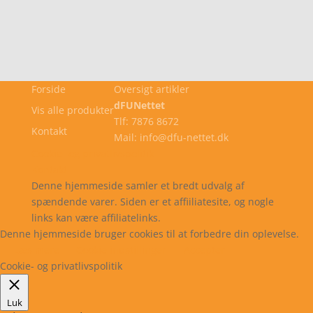
Forside
Oversigt artikler
dFUNettet
Vis alle produkter
Tlf: 7876 8672
Kontakt
Mail: info@dfu-nettet.dk
Cookie- og privatlivspolitik
Kontakt
Denne hjemmeside samler et bredt udvalg af
spændende varer. Siden er et affiiliatesite, og nogle
links kan være affiliatelinks.
Denne hjemmeside bruger cookies til at forbedre din oplevelse.
Læs mere
Cookie indstillinger
Accepter
Cookie- og privatlivspolitik
Luk