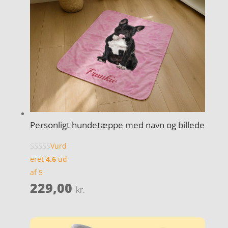
Personligt hundetæppe med navn og billede
Vurd
eret
4.6
ud
af 5
229,00
kr.