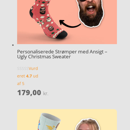
Personaliserede Strømper med Ansigt –
Ugly Christmas Sweater
Vurd
eret
4.7
ud
af 5
179,00
kr.