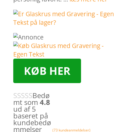
KØB HER
Bedø
mt som
4.8
ud af 5
baseret på
kundebedø
mmelser
(
73
kundeanmeldelser)