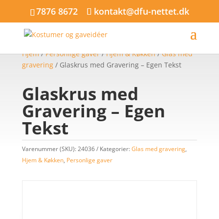
7876 8672
kontakt@dfu-nettet.dk
Hjem
/
Personlige gaver
/
Hjem & Køkken
/
Glas med
gravering
/ Glaskrus med Gravering – Egen Tekst
Glaskrus med
Gravering – Egen
Tekst
Varenummer (SKU):
24036
Kategorier:
Glas med gravering
,
Hjem & Køkken
,
Personlige gaver