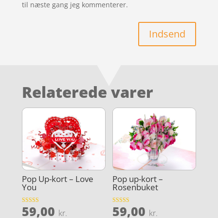
til næste gang jeg kommenterer.
Indsend
Relaterede varer
Pop Up-kort – Love
Pop up-kort –
You
Rosenbuket
59,00
59,00
Vurderet
Vurderet
kr.
kr.
5
4.7