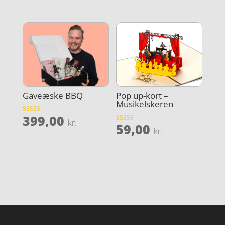
ud af 5
ud af 5
Gaveæske BBQ
Pop up-kort –
Musikelskeren
399,00
Vurderet
kr.
59,00
4.8
Vurderet
kr.
ud af 5
4.1
ud af 5