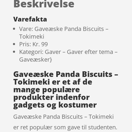
Beskrivelse
på
kundebe
dømmels
Varefakta
er
Vare: Gaveæske Panda Biscuits –
Tokimeki
Pris: Kr. 99
Kategori: Gaver – Gaver efter tema –
Gaveæsker}
Gaveæske Panda Biscuits –
Tokimeki er et af de
mange populære
produkter indenfor
gadgets og kostumer
Gaveæske Panda Biscuits – Tokimeki
er ret populær som gave til studenten.