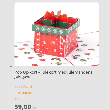
Pop Up-kort – Julekort med Julemandens
Julegave
Vurd
eret
3.8
ud
af 5
59,00
kr.