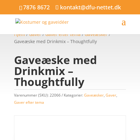
7876 8672
kontakt@dfu-nettet.dk
Hjem
/
Gaver
/
Gaver efter tema
/
Gaveæsker
/
Gaveæske med Drinkmix – Thoughtfully
Gaveæske med
Drinkmix –
Thoughtfully
Varenummer (SKU):
22066
Kategorier:
Gaveæsker
,
Gaver
,
Gaver efter tema