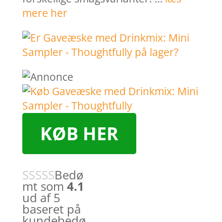
mere her
KØB HER
Bedø
mt som
4.1
ud af 5
baseret på
kundebedø