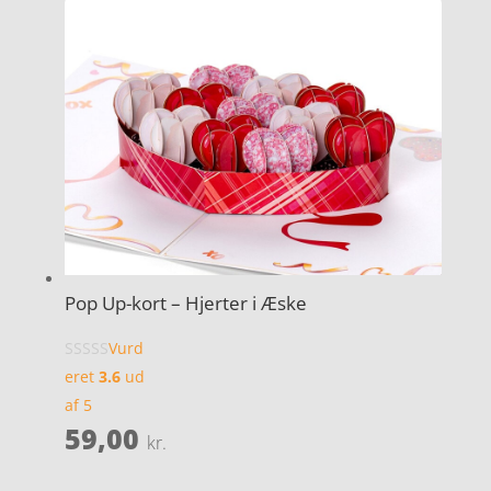
Pop Up-kort – Hjerter i Æske
Vurd
eret
3.6
ud
af 5
59,00
kr.