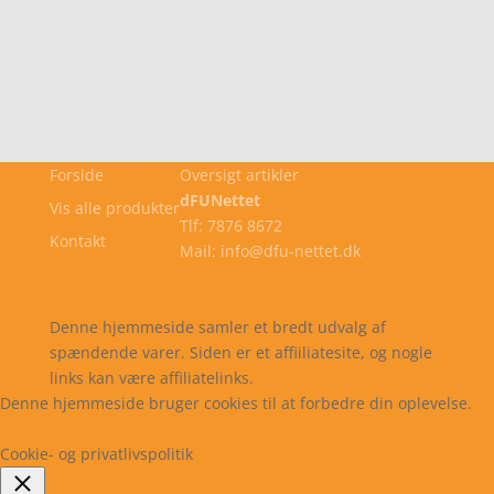
Forside
Oversigt artikler
dFUNettet
Vis alle produkter
Tlf: 7876 8672
Kontakt
Mail: info@dfu-nettet.dk
Cookie- og privatlivspolitik
Kontakt
Denne hjemmeside samler et bredt udvalg af
spændende varer. Siden er et affiiliatesite, og nogle
links kan være affiliatelinks.
Denne hjemmeside bruger cookies til at forbedre din oplevelse.
Læs mere
Cookie indstillinger
Accepter
Cookie- og privatlivspolitik