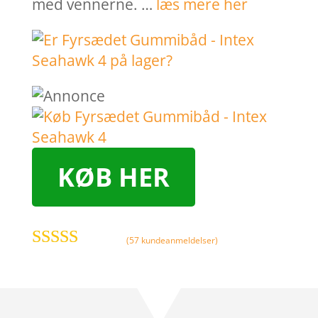
med vennerne. …
læs mere her
KØB HER
(
57
kundeanmeldelser)
Bedømt
som
4.3
ud
af 5
baseret på