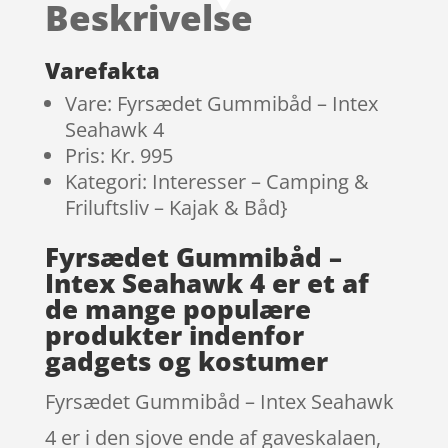
Beskrivelse
kundebedø
mmelser
Varefakta
Vare: Fyrsædet Gummibåd – Intex
Seahawk 4
Pris: Kr. 995
Kategori: Interesser – Camping &
Friluftsliv – Kajak & Båd}
Fyrsædet Gummibåd –
Intex Seahawk 4 er et af
de mange populære
produkter indenfor
gadgets og kostumer
Fyrsædet Gummibåd – Intex Seahawk
4 er i den sjove ende af gaveskalaen,