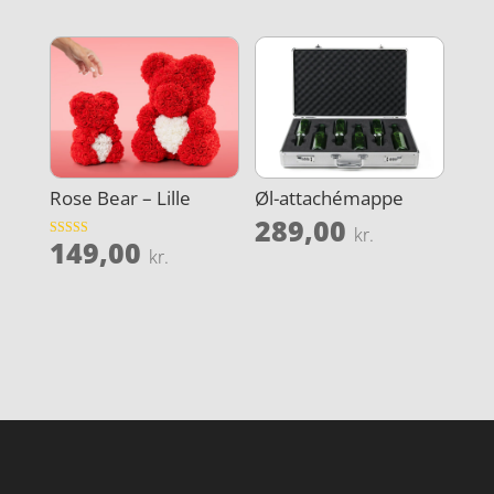
Rose Bear – Lille
Øl-attachémappe
289,00
kr.
149,00
Vurderet
kr.
3.9
ud af 5