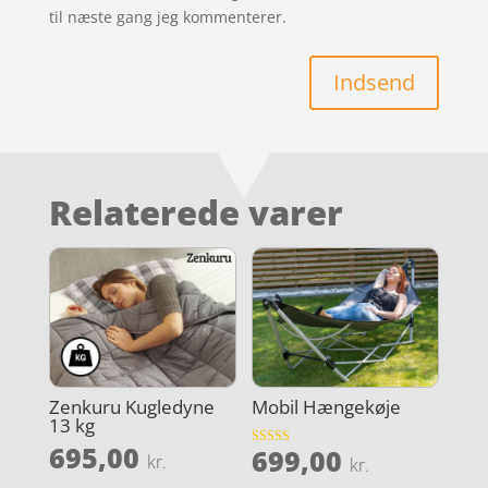
til næste gang jeg kommenterer.
Indsend
Relaterede varer
Zenkuru Kugledyne
Mobil Hængekøje
13 kg
695,00
699,00
Vurderet
kr.
kr.
4.2
ud af 5