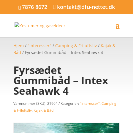
7876 8672
kontakt@dfu-nettet.dk
Hjem
/
"Interesser"
/
Camping & Friluftsliv
/
Kajak &
Båd
/ Fyrsædet Gummibåd – Intex Seahawk 4
Fyrsædet
Gummibåd – Intex
Seahawk 4
Varenummer (SKU):
21964
Kategorier:
"Interesser"
,
Camping
& Friluftsliv
,
Kajak & Båd