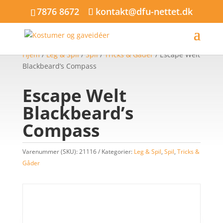
7876 8672
kontakt@dfu-nettet.dk
Hjem
/
Leg & Spil
/
Spil
/
Tricks & Gåder
/ Escape Welt
Blackbeard’s Compass
Escape Welt
Blackbeard’s
Compass
Varenummer (SKU):
21116
Kategorier:
Leg & Spil
,
Spil
,
Tricks &
Gåder