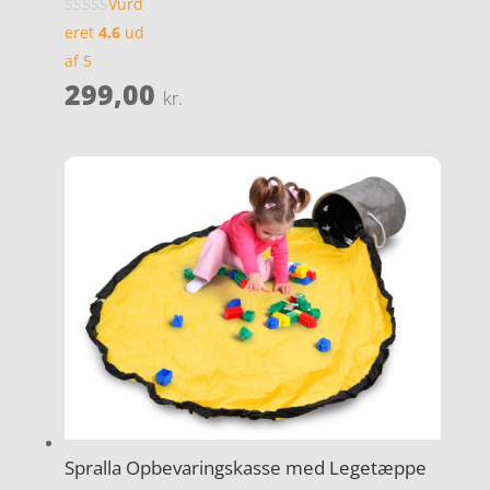
Vurd
eret
4.6
ud
af 5
299,00
kr.
Spralla Opbevaringskasse med Legetæppe