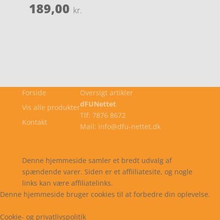
189,00
kr.
Forside
Oversigt artikler
dFUNettet
Vis alle produkter
Tlf: 7876 8672
Kontakt
Mail: info@dfu-nettet.dk
Cookie- og privatlivspolitik
Kontakt
Denne hjemmeside samler et bredt udvalg af
spændende varer. Siden er et affiiliatesite, og nogle
links kan være affiliatelinks.
Denne hjemmeside bruger cookies til at forbedre din oplevelse.
Læs mere
Cookie indstillinger
Accepter
Cookie- og privatlivspolitik