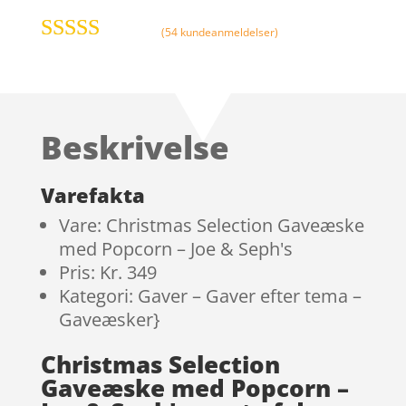
(
54
kundeanmeldelser)
Bedømt som
4.9
ud af 5
baseret på
kundebedøm
Beskrivelse
melser
Varefakta
Vare: Christmas Selection Gaveæske
med Popcorn – Joe & Seph's
Pris: Kr. 349
Kategori: Gaver – Gaver efter tema –
Gaveæsker}
Christmas Selection
Gaveæske med Popcorn –