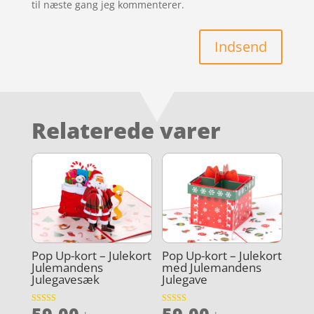
til næste gang jeg kommenterer.
Indsend
Relaterede varer
Pop Up-kort – Julekort
Pop Up-kort – Julekort
Julemandens
med Julemandens
Julegavesæk
Julegave
59,00
59,00
Vurderet
Vurderet