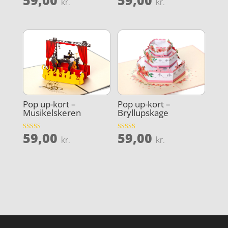
kr.
kr.
4.7
3.8
ud af 5
ud af 5
Pop up-kort –
Pop up-kort –
Musikelskeren
Bryllupskage
59,00
59,00
Vurderet
Vurderet
kr.
kr.
4.1
4.1
ud af 5
ud af 5