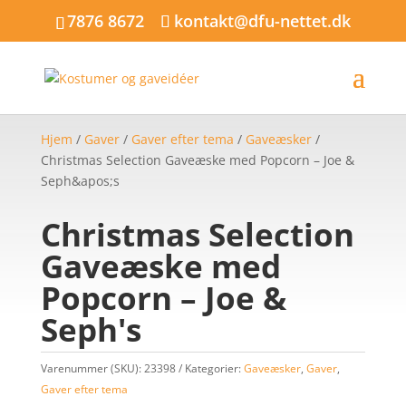
7876 8672
kontakt@dfu-nettet.dk
Hjem
/
Gaver
/
Gaver efter tema
/
Gaveæsker
/
Christmas Selection Gaveæske med Popcorn – Joe &
Seph&apos;s
Christmas Selection
Gaveæske med
Popcorn – Joe &
Seph's
Varenummer (SKU):
23398
Kategorier:
Gaveæsker
,
Gaver
,
Gaver efter tema