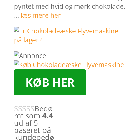
pyntet med hvid og mørk chokolade.
…
læs mere her
KØB HER
Bedø
mt som
4.4
ud af 5
baseret på
kundebedø