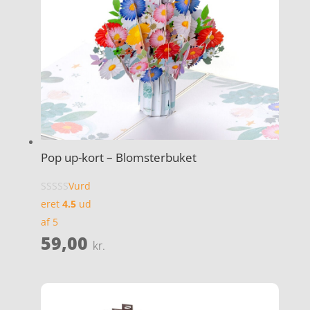
Pop up-kort – Blomsterbuket
Vurd
eret
4.5
ud
af 5
59,00
kr.