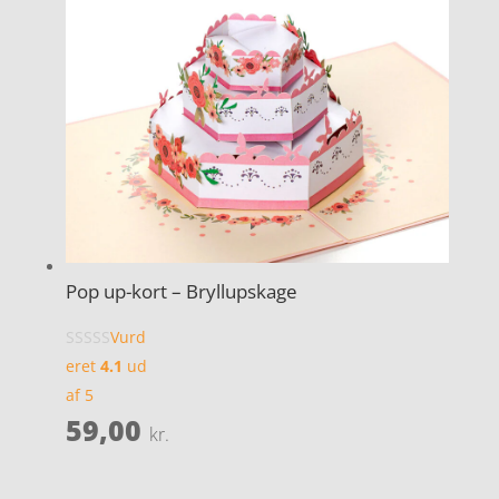
Pop up-kort – Bryllupskage
Vurd
eret
4.1
ud
af 5
59,00
kr.