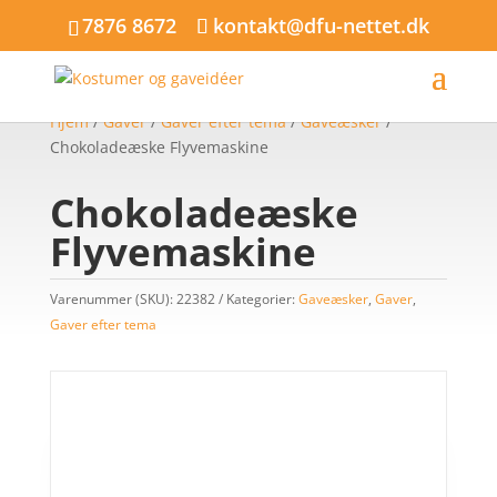
7876 8672
kontakt@dfu-nettet.dk
Hjem
/
Gaver
/
Gaver efter tema
/
Gaveæsker
/
Chokoladeæske Flyvemaskine
Chokoladeæske
Flyvemaskine
Varenummer (SKU):
22382
Kategorier:
Gaveæsker
,
Gaver
,
Gaver efter tema