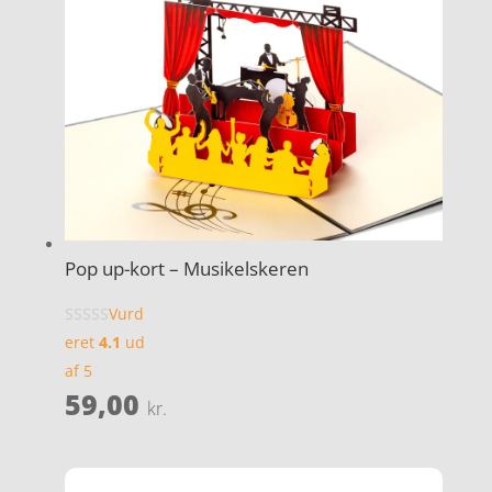
Pop up-kort – Musikelskeren
Vurd
eret
4.1
ud
af 5
59,00
kr.