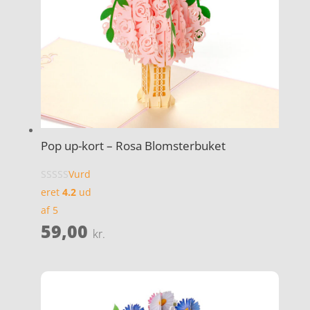
Pop up-kort – Rosa Blomsterbuket
Vurd
eret
4.2
ud
af 5
59,00
kr.