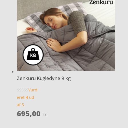
Zenkuru Kugledyne 9 kg
Vurd
eret
4
ud
af 5
695,00
kr.