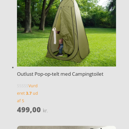
Outlust Pop-op-telt med Campingtoilet
Vurd
eret
3.7
ud
af 5
499,00
kr.