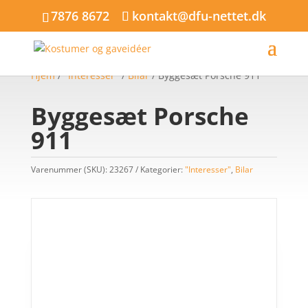
7876 8672
kontakt@dfu-nettet.dk
Hjem
/
"Interesser"
/
Bilar
/ Byggesæt Porsche 911
Byggesæt Porsche
911
Varenummer (SKU):
23267
Kategorier:
"Interesser"
,
Bilar