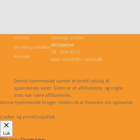
Forside
Oversigt artikler
dFUNettet
Vis alle produkter
Tlf: 7876 8672
Kontakt
Mail: info@dfu-nettet.dk
Cookie- og privatlivspolitik
Kontakt
Denne hjemmeside samler et bredt udvalg af
spændende varer. Siden er et affiiliatesite, og nogle
links kan være affiliatelinks.
Denne hjemmeside bruger cookies til at forbedre din oplevelse.
Læs mere
Cookie indstillinger
Accepter
Cookie- og privatlivspolitik
Luk
Privacy Overview