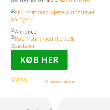
personlige t-shirt. …
læs mere her
KØB HER
(
18
kundeanmeldelser)
Bedømt som
4.9
ud af 5
baseret på
kundebedøm