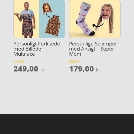
Personligt Forklæde
Personlige Strømper
med Billede –
med Ansigt – Super
Multiface
Mom
249,00
179,00
Vurderet
Vurderet
kr.
kr.
5
5
ud af 5
ud af 5