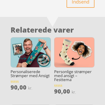
Indsend
Relaterede varer
Personaliserede
Personlige strømper
Strømper med Ansigt
med ansigt –
Festtema
90,00
Vurderet
kr.
90,00
4.5
Vurderet
kr.
ud af 5
4.4
ud af 5