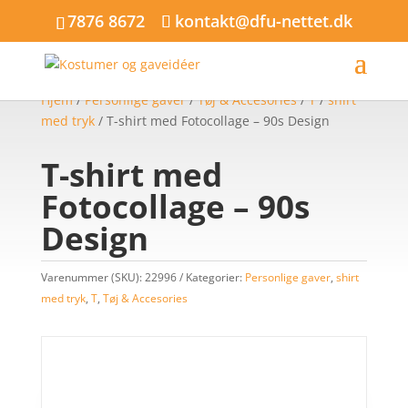
7876 8672
kontakt@dfu-nettet.dk
Hjem
/
Personlige gaver
/
Tøj & Accesories
/
T
/
shirt
med tryk
/ T-shirt med Fotocollage – 90s Design
T-shirt med
Fotocollage – 90s
Design
Varenummer (SKU):
22996
Kategorier:
Personlige gaver
,
shirt
med tryk
,
T
,
Tøj & Accesories