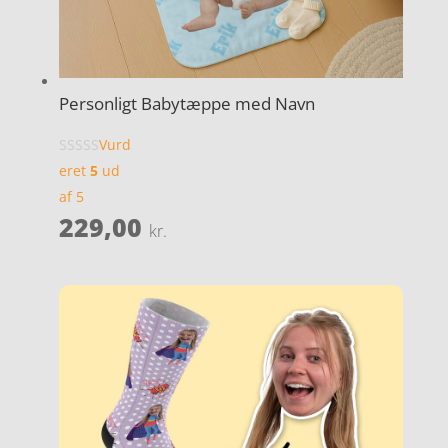
Personligt Babytæppe med Navn
Vurd
eret
5
ud
af 5
229,00
kr.