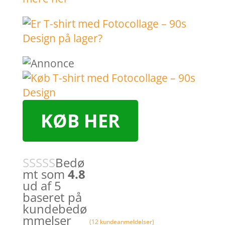
KØB HER
Bedø
mt som
4.8
ud af 5
baseret på
kundebedø
mmelser
(
12
kundeanmeldelser)