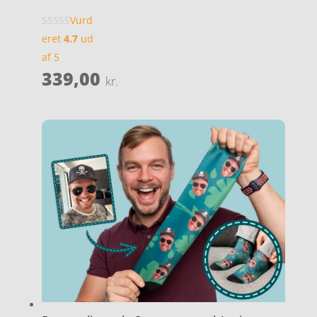
Vurd
eret
4.7
ud
af 5
339,00
kr.