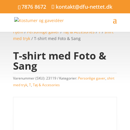
7876 8672
kontakt@dfu-nettet.dk
Hjem
/
Personlige gaver
/
Tøj & Accesories
/
T
/
shirt
med tryk
/ T-shirt med Foto & Sang
T-shirt med Foto &
Sang
Varenummer (SKU):
23119
Kategorier:
Personlige gaver
,
shirt
med tryk
,
T
,
Tøj & Accesories