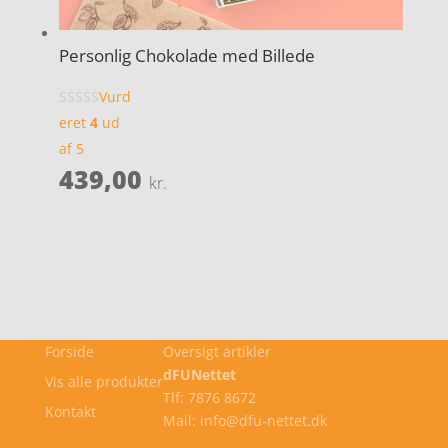
Personlig Chokolade med Billede
Vurd
eret
4
ud
af 5
439,00
kr.
Forside
Oversigt artikler
dFUNettet
Vis alle produkter
Tlf: 7876 8672
Kontakt
Mail: info@dfu-nettet.dk
Cookie- og privatlivspolitik