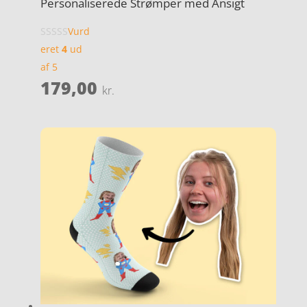
Personaliserede Strømper med Ansigt
Vurd
eret
4
ud
af 5
179,00
kr.