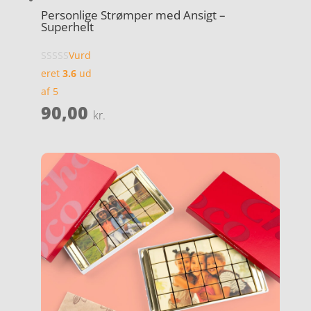
Personlige Strømper med Ansigt –
Superhelt
Vurd
eret
3.6
ud
af 5
90,00
kr.