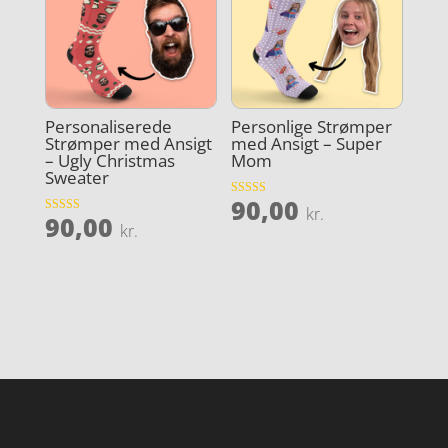
Personaliserede
Personlige Strømper
Strømper med Ansigt
med Ansigt – Super
– Ugly Christmas
Mom
Sweater
90,00
Vurderet
kr.
90,00
4.4
Vurderet
kr.
ud af 5
4.5
ud af 5