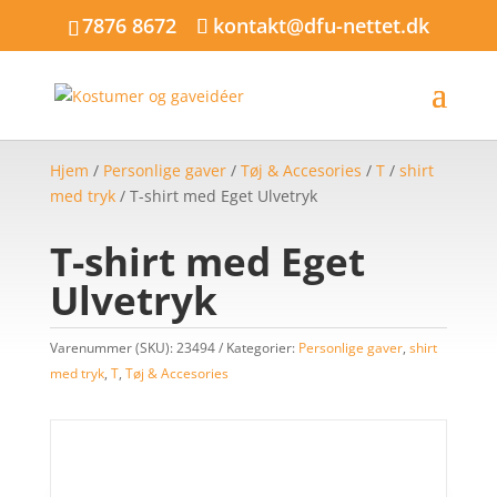
7876 8672
kontakt@dfu-nettet.dk
Hjem
/
Personlige gaver
/
Tøj & Accesories
/
T
/
shirt
med tryk
/ T-shirt med Eget Ulvetryk
T-shirt med Eget
Ulvetryk
Varenummer (SKU):
23494
Kategorier:
Personlige gaver
,
shirt
med tryk
,
T
,
Tøj & Accesories