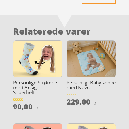
Relaterede varer
Personlige Strømper
Personligt Babytæppe
med Ansigt –
med Navn
Superhelt
229,00
Vurderet
kr.
90,00
5
Vurderet
kr.
ud af 5
3.6
ud af 5