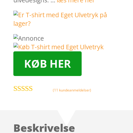
ulvedesigns. …
læs mere her
KØB HER
(
11
kundeanmeldelser)
Bedømt
som
3.7
ud af 5
baseret
Beskrivelse
på