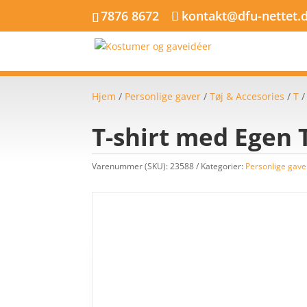
7876 8672
kontakt@dfu-nettet.
Hjem
/
Personlige gaver
/
Tøj & Accesories
/
T
T-shirt med Egen T
Varenummer (SKU):
23588
Kategorier:
Personlige gave