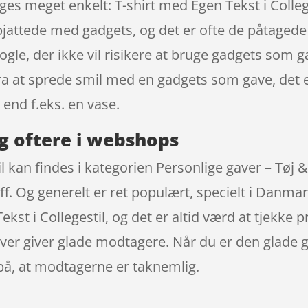
es meget enkelt: T-shirt med Egen Tekst i Colleg
e pjattede med gadgets, og det er ofte de påtaged
ogle, der ikke vil risikere at bruge gadgets som g
 fra at sprede smil med en gadgets som gave, det 
 end f.eks. en vase.
g oftere i webshops
l kan findes i kategorien Personlige gaver – Tøj &
. Og generelt er ret populært, specielt i Danmar
Tekst i Collegestil, og det er altid værd at tjekk
ver giver glade modtagere. Når du er den glade gi
r på, at modtagerne er taknemlig.