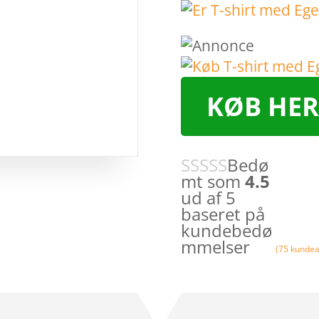
KØB HER
Bedø
mt som
4.5
ud af 5
baseret på
kundebedø
mmelser
(
75
kundea