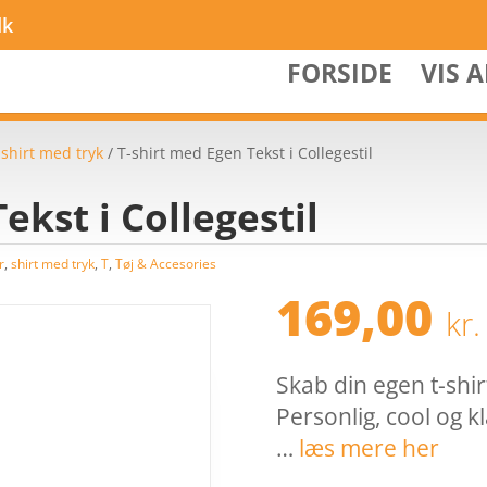
dk
FORSIDE
VIS 
/
shirt med tryk
/ T-shirt med Egen Tekst i Collegestil
ekst i Collegestil
r
,
shirt med tryk
,
T
,
Tøj & Accesories
169,00
kr.
Skab din egen t-shirt
Personlig, cool og kl
…
læs mere her