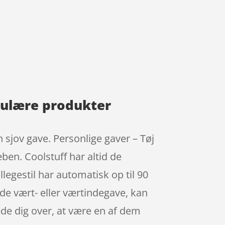
opulære produkter
n sjov gave. Personlige gaver – Tøj
æben. Coolstuff har altid de
legestil har automatisk op til 90
ode vært- eller værtindegave, kan
æde dig over, at være en af dem