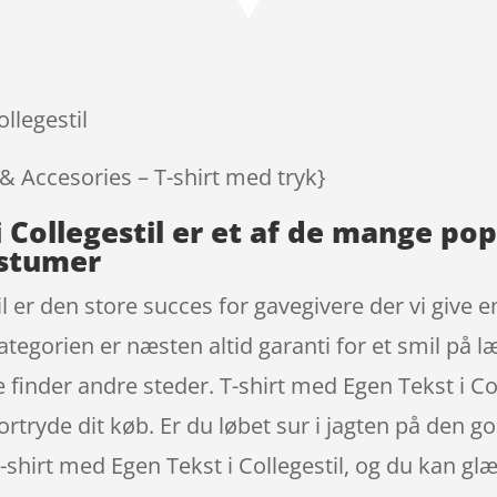
llegestil
 & Accesories – T-shirt med tryk}
i Collegestil er et af de mange p
ostumer
l er den store succes for gavegivere der vi give e
ategorien er næsten altid garanti for et smil på l
 finder andre steder. T-shirt med Egen Tekst i Col
rtryde dit køb. Er du løbet sur i jagten på den g
T-shirt med Egen Tekst i Collegestil, og du kan gl