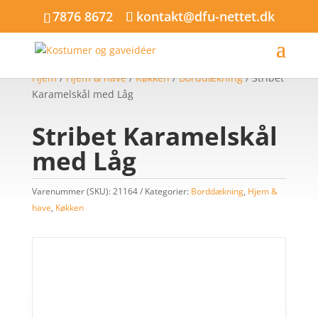
7876 8672
kontakt@dfu-nettet.dk
Hjem
/
Hjem & have
/
Køkken
/
Borddækning
/ Stribet
Karamelskål med Låg
Stribet Karamelskål
med Låg
Varenummer (SKU):
21164
Kategorier:
Borddækning
,
Hjem &
have
,
Køkken