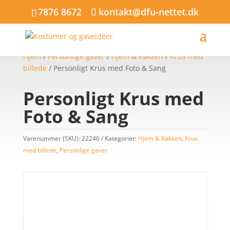
7876 8672
kontakt@dfu-nettet.dk
Hjem
/
Personlige gaver
/
Hjem & Køkken
/
Krus med
billede
/ Personligt Krus med Foto & Sang
Personligt Krus med
Foto & Sang
Varenummer (SKU):
22246
Kategorier:
Hjem & Køkken
,
Krus
med billede
,
Personlige gaver