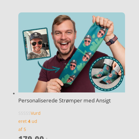
Personaliserede Strømper med Ansigt
Vurd
eret
4
ud
af 5
179,00