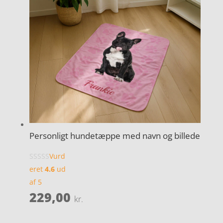
Personligt hundetæppe med navn og billede
Vurd
eret
4.6
ud
af 5
229,00
kr.