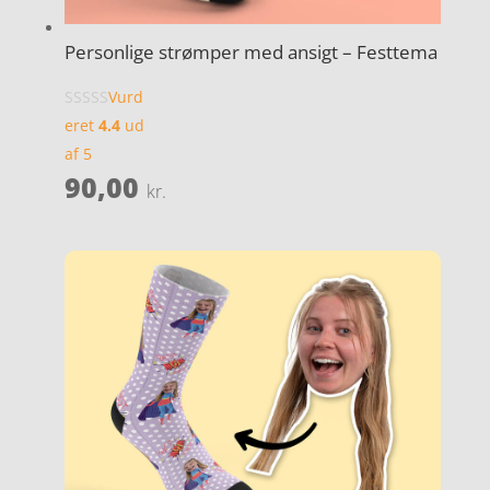
Personlige strømper med ansigt – Festtema
Vurd
eret
4.4
ud
af 5
90,00
kr.