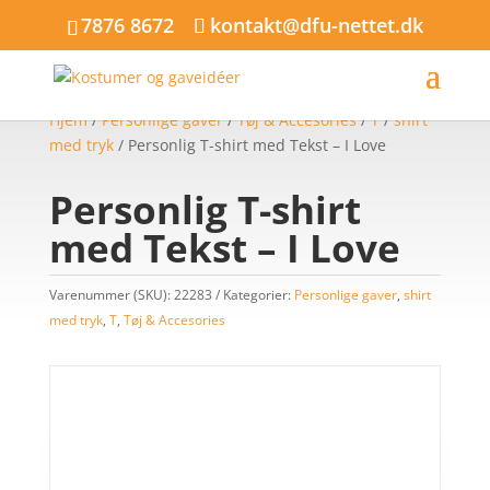
7876 8672
kontakt@dfu-nettet.dk
Hjem
/
Personlige gaver
/
Tøj & Accesories
/
T
/
shirt
med tryk
/ Personlig T-shirt med Tekst – I Love
Personlig T-shirt
med Tekst – I Love
Varenummer (SKU):
22283
Kategorier:
Personlige gaver
,
shirt
med tryk
,
T
,
Tøj & Accesories