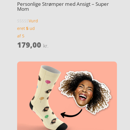
Personlige Strømper med Ansigt – Super
Mom
Vurd
eret
5
ud
af 5
179,00
kr.