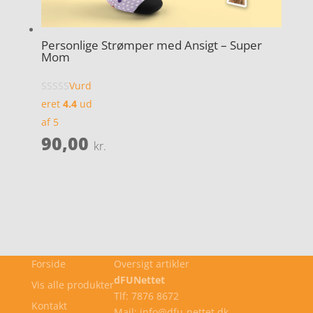
Personlige Strømper med Ansigt – Super
Mom
Vurd
eret
4.4
ud
af 5
90,00
kr.
Forside
Oversigt artikler
dFUNettet
Vis alle produkter
Tlf: 7876 8672
Kontakt
Mail: info@dfu-nettet.dk