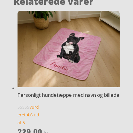
Relaterede varer
Personligt hundetæppe med navn og billede
Vurd
eret
4.6
ud
af 5
229,00
kr.