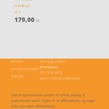
eret
5
ud
af 5
179,00
kr.
Forside
Oversigt artikler
dFUNettet
Vis alle produkter
Tlf: 7876 8672
Kontakt
Mail: info@dfu-nettet.dk
Cookie- og privatlivspolitik
Kontakt
Denne hjemmeside samler et bredt udvalg af
spændende varer. Siden er et affiiliatesite, og nogle
links kan være affiliatelinks.