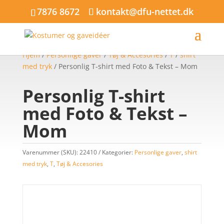
7876 8672
kontakt@dfu-nettet.dk
Hjem
/
Personlige gaver
/
Tøj & Accesories
/
T
/
shirt
med tryk
/ Personlig T-shirt med Foto & Tekst – Mom
Personlig T-shirt
med Foto & Tekst –
Mom
Varenummer (SKU):
22410
Kategorier:
Personlige gaver
,
shirt
med tryk
,
T
,
Tøj & Accesories