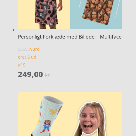
Personligt Forklæde med Billede – Multiface
Vurd
eret
5
ud
af 5
249,00
kr.