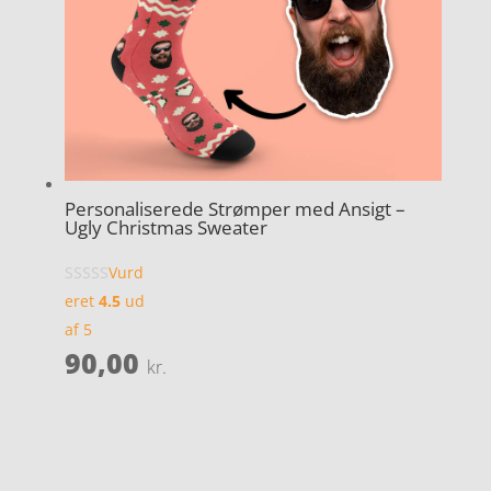
Personaliserede Strømper med Ansigt –
Ugly Christmas Sweater
Vurd
eret
4.5
ud
af 5
90,00
kr.