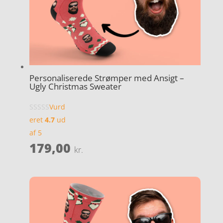
Personaliserede Strømper med Ansigt –
Ugly Christmas Sweater
Vurd
eret
4.7
ud
af 5
179,00
kr.