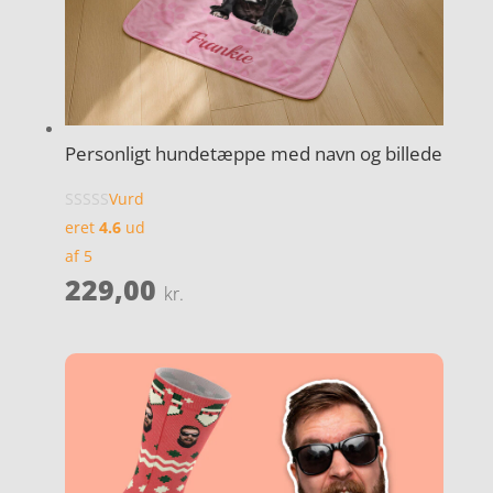
Personligt hundetæppe med navn og billede
Vurd
eret
4.6
ud
af 5
229,00
kr.