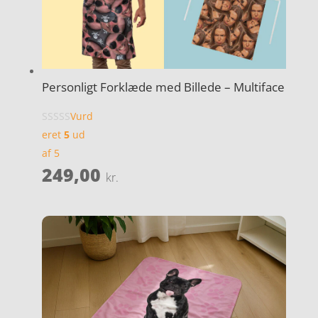
Personligt Forklæde med Billede – Multiface
Vurd
eret
5
ud
af 5
249,00
kr.