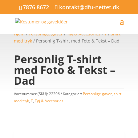
7876 8672
kontakt@dfu-nettet.dk
Hjem
/
Personlige gaver
/
Tøj & Accesories
/
T
/
shirt
med tryk
/ Personlig T-shirt med Foto & Tekst – Dad
Personlig T-shirt
med Foto & Tekst –
Dad
Varenummer (SKU):
22396
Kategorier:
Personlige gaver
,
shirt
med tryk
,
T
,
Tøj & Accesories