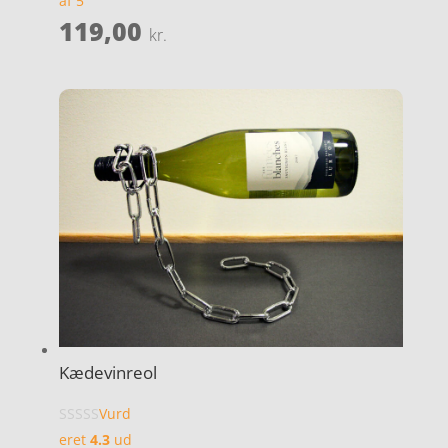
af 5
119,00
kr.
Kædevinreol
Vurd
eret
4.3
ud