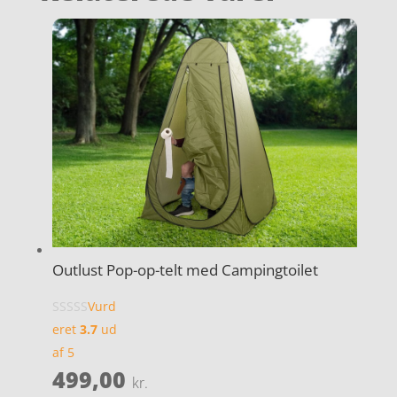
Outlust Pop-op-telt med Campingtoilet
Vurd
eret
3.7
ud
af 5
499,00
kr.