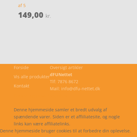
af 5
149,00
kr.
Forside
Oversigt artikler
dFUNettet
Vis alle produkter
Tlf: 7876 8672
Kontakt
Mail: info@dfu-nettet.dk
Cookie- og privatlivspolitik
Kontakt
Denne hjemmeside samler et bredt udvalg af
spændende varer. Siden er et affiiliatesite, og nogle
links kan være affiliatelinks.
Denne hjemmeside bruger cookies til at forbedre din oplevelse.