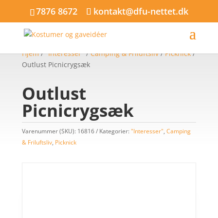
7876 8672
kontakt@dfu-nettet.dk
Hjem
/
"Interesser"
/
Camping & Friluftsliv
/
Picknick
/
Outlust Picnicrygsæk
Outlust
Picnicrygsæk
Varenummer (SKU):
16816
Kategorier:
"Interesser"
,
Camping
& Friluftsliv
,
Picknick