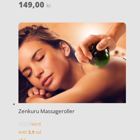
149,00
kr.
Zenkuru Massageroller
Vurd
eret
3.9
ud