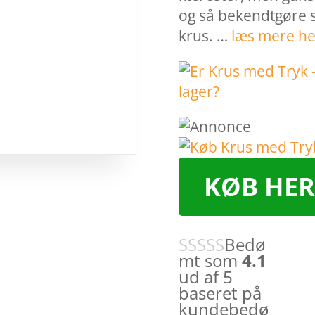
og så bekendtgøre s
krus. …
læs mere he
KØB HER
Bedø
mt som
4.1
ud af 5
baseret på
kundebedø