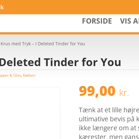
dk
FORSIDE
VIS 
 Krus med Tryk – I Deleted Tinder for You
 Deleted Tinder for You
opper & Glas
,
Køkken
99,00
kr.
Tænk at et lille højr
ultimative bevis på
ikke længere om at
kærester, men gansk