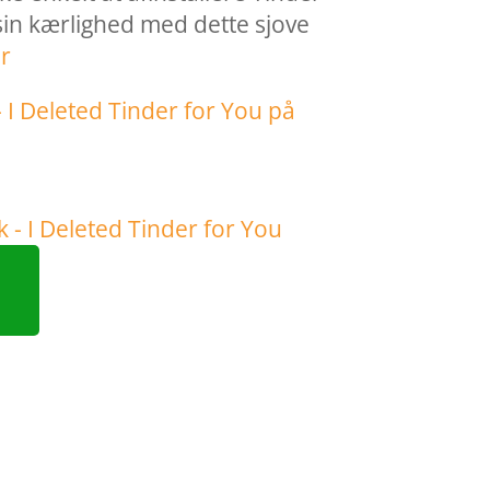
in kærlighed med dette sjove
r