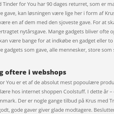
d Tinder for You har 90 dages returret, som er m
e gave, kan løsningen være lige her i form af Kru
 være en af dem med den sjoveste gave. For at sk
ertragtet nytårsgave. Mange gadgets bliver ofte 
, kan være bange for at indkøbe en gadget eller t
ive gadgets som gave, alle mennesker, store som 
g oftere i webshops
for You er et af de absolut mest popoulære prod
ære hos internet shoppen Coolstuff. I dette år 
 Danmark. Der er nogle gange tilbud på Krus med Tr
godt, gode gaver giver glade modtagere. Beslutter