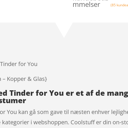
mmelser
(
85
kundea
 Tinder for You
 – Kopper & Glas}
ted Tinder for You er et af de ma
ostumer
for You kan gå som gave til næsten enhver lejli
e kategorier i webshoppen. Coolstuff er din on-