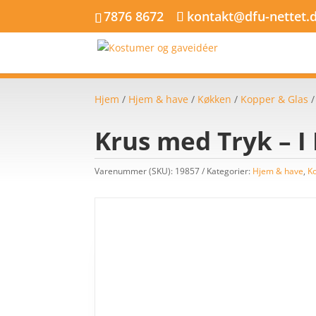
7876 8672
kontakt@dfu-nettet.
Hjem
/
Hjem & have
/
Køkken
/
Kopper & Glas
/
Krus med Tryk – I
Varenummer (SKU):
19857
Kategorier:
Hjem & have
,
K