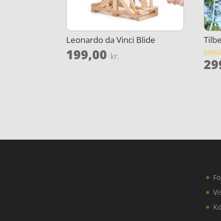
Leonardo da Vinci Blide
Tilb
199,00
kr.
29
Vurder
4.6
ud af 5
Fo
Vi
Ko