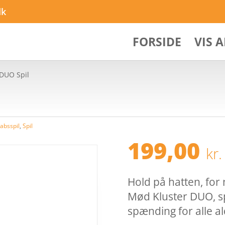
dk
FORSIDE
VIS 
 DUO Spil
absspil
,
Spil
199,00
kr.
Hold på hatten, for 
Mød Kluster DUO, sp
spænding for alle a