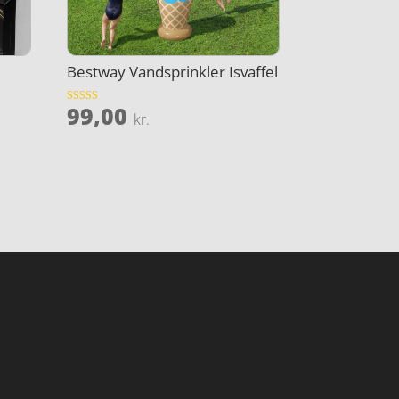
Bestway Vandsprinkler Isvaffel
99,00
Vurderet
kr.
4.2
ud af 5