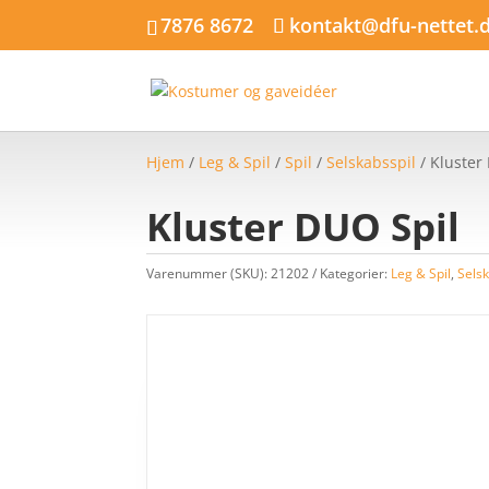
7876 8672
kontakt@dfu-nettet.
Hjem
/
Leg & Spil
/
Spil
/
Selskabsspil
/ Kluster
Kluster DUO Spil
Varenummer (SKU):
21202
Kategorier:
Leg & Spil
,
Selsk