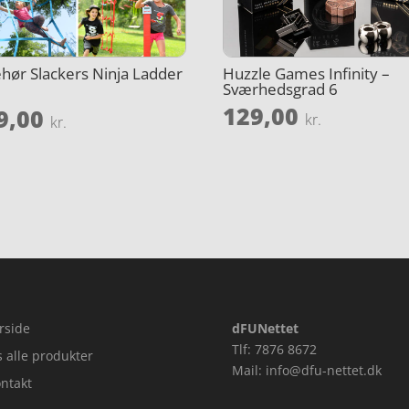
ehør Slackers Ninja Ladder
Huzzle Games Infinity –
Sværhedsgrad 6
129,00
9,00
et
kr.
kr.
rside
dFUNettet
Tlf: 7876 8672
s alle produkter
Mail: info@dfu-nettet.dk
ntakt