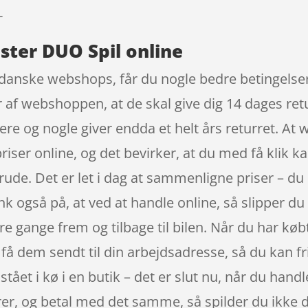
-
ster DUO Spil online
danske webshops, får du nogle bedre betingelser,
 af webshoppen, at de skal give dig 14 dages retur
 og nogle giver endda et helt års returret. At we
riser online, og det bevirker, at du med få klik ka
ude. Det er let i dag at sammenligne priser – du k
k også på, at ved at handle online, så slipper du 
re gange frem og tilbage til bilen. Når du har købt
å dem sendt til din arbejdsadresse, så du kan fri
ået i kø i en butik – det er slut nu, når du handle
er, og betal med det samme, så spilder du ikke d