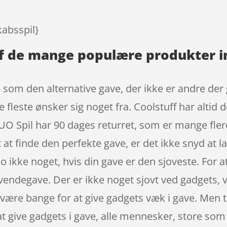
kabsspil}
 af de mange populære produkter 
om den alternative gave, der ikke er andre der gi
 fleste ønsker sig noget fra. Coolstuff har altid
 DUO Spil har 90 dages returret, som er mange fle
 finde den perfekte gave, er det ikke snyd at la
jo ikke noget, hvis din gave er den sjoveste. For 
endegave. Der er ikke noget sjovt ved gadgets, v
n være bange for at give gadgets væk i gave. Men t
 at give gadgets i gave, alle mennesker, store som