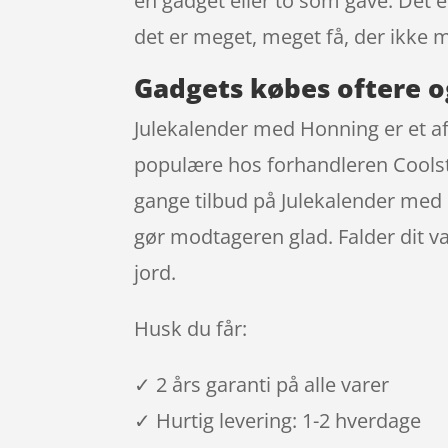
en gadget eller to som gave. Det e
det er meget, meget få, der ikke 
Gadgets købes oftere o
Julekalender med Honning er et af
populære hos forhandleren Coolstu
gange tilbud på Julekalender med 
gør modtageren glad. Falder dit v
jord.
Husk du får:
✓ 2 års garanti på alle varer
✓ Hurtig levering: 1-2 hverdage