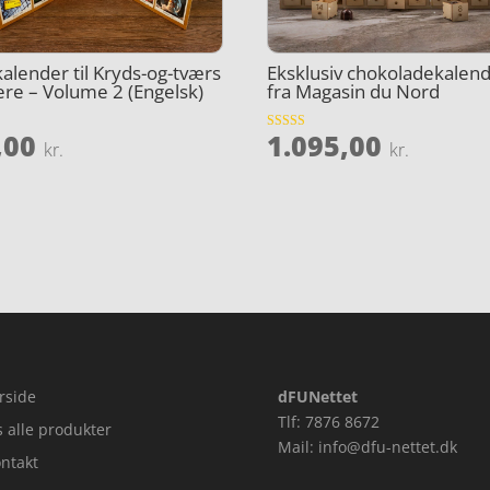
kalender til Kryds-og-tværs
Eksklusiv chokoladekalen
ere – Volume 2 (Engelsk)
fra Magasin du Nord
,00
1.095,00
et
Vurderet
kr.
kr.
4.2
ud af 5
rside
dFUNettet
Tlf: 7876 8672
s alle produkter
Mail: info@dfu-nettet.dk
ntakt