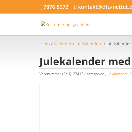
7876 8672
kontakt@dfu-nettet.
Hjem
/
Kalender
/
Julekalendere
/ Julekalende
Julekalender med
Varenummer (SKU):
23413
Kategorier:
Julekalendere
,
K