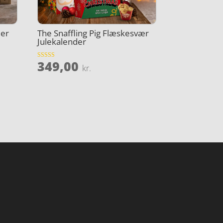
der
The Snaffling Pig Flæskesvær
Julekalender
349,00
Vurderet
kr.
4.7
ud af 5