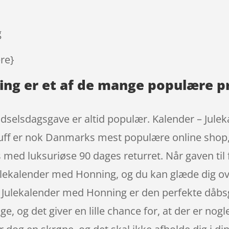
mmelser
g
ere}
ng er et af de mange populære p
selsdagsgave er altid populær. Kalender – Julek
stuff er nok Danmarks mest populære online shop,
med luksuriøse 90 dages returret. Når gaven til 
Julekalender med Honning, og du kan glæde dig o
t: Julekalender med Honning er den perfekte dåbs
e, og det giver en lille chance for, at der er nogle