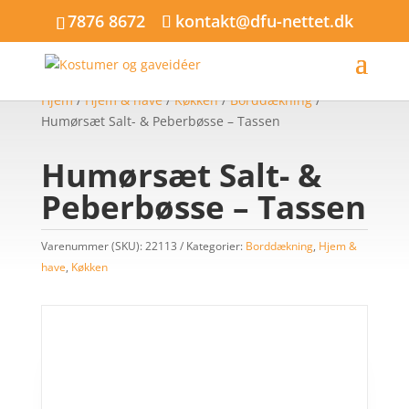
7876 8672
kontakt@dfu-nettet.dk
Hjem
/
Hjem & have
/
Køkken
/
Borddækning
/
Humørsæt Salt- & Peberbøsse – Tassen
Humørsæt Salt- &
Peberbøsse – Tassen
Varenummer (SKU):
22113
Kategorier:
Borddækning
,
Hjem &
have
,
Køkken