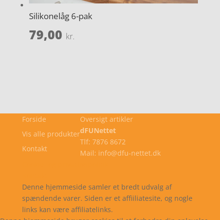
Silikonelåg 6-pak
79,00
kr.
Forside
Oversigt artikler
dFUNettet
Vis alle produkter
Tlf: 7876 8672
Kontakt
Mail: info@dfu-nettet.dk
Cookie- og privatlivspolitik
Kontakt
Denne hjemmeside samler et bredt udvalg af
spændende varer. Siden er et affiiliatesite, og nogle
links kan være affiliatelinks.