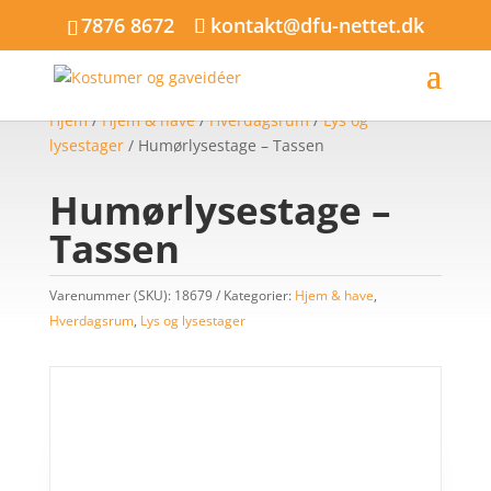
7876 8672
kontakt@dfu-nettet.dk
Hjem
/
Hjem & have
/
Hverdagsrum
/
Lys og
lysestager
/ Humørlysestage – Tassen
Humørlysestage –
Tassen
Varenummer (SKU):
18679
Kategorier:
Hjem & have
,
Hverdagsrum
,
Lys og lysestager