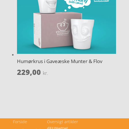
Humørkrus i Gaveæske Munter & Flov
229,00
kr.
Forside
Oversigt artikler
dFUNettet