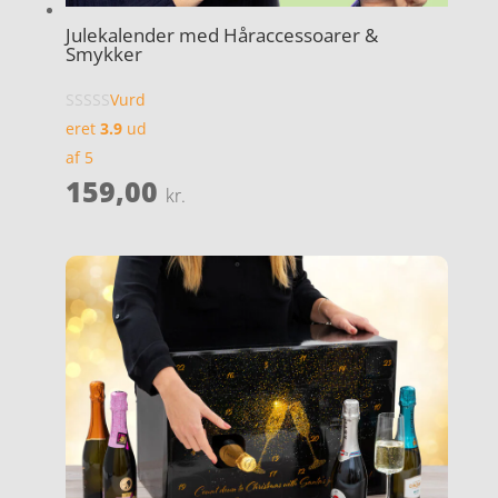
Julekalender med Håraccessoarer &
Smykker
Vurd
eret
3.9
ud
af 5
159,00
kr.