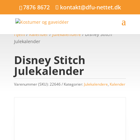
7876 8672
kontakt@dfu-nettet.dk
Hjem
/
Kalender
/
Julekalendere
/ Disney Stitch
Julekalender
Disney Stitch
Julekalender
Varenummer (SKU):
22646
Kategorier:
Julekalendere
,
Kalender