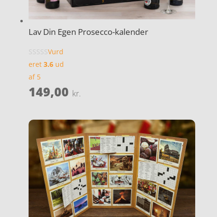
Lav Din Egen Prosecco-kalender
Vurd
eret
3.6
ud
af 5
149,00
kr.