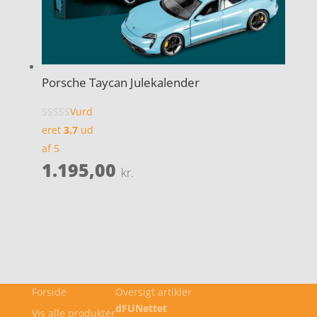
Porsche Taycan Julekalender
Vurd
eret
3.7
ud
af 5
1.195,00
kr.
Forside
Oversigt artikler
dFUNettet
Vis alle produkter