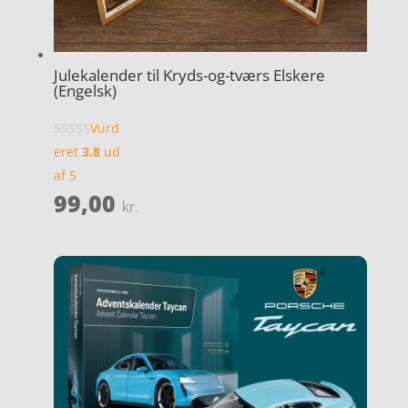
Julekalender til Kryds-og-tværs Elskere
(Engelsk)
Vurd
eret
3.8
ud
af 5
99,00
kr.