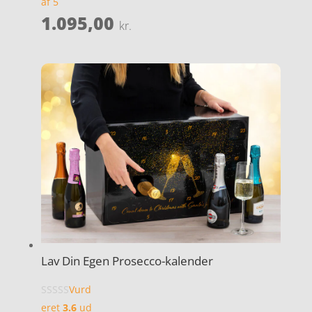
af 5
1.095,00
kr.
Lav Din Egen Prosecco-kalender
Vurd
eret
3.6
ud