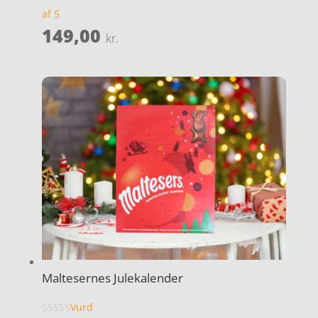
af 5
149,00
kr.
Maltesernes Julekalender
Vurd