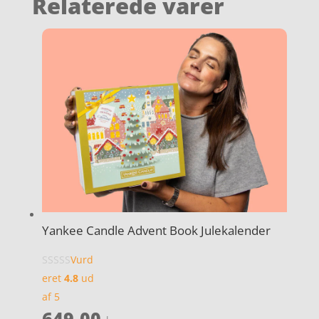
Relaterede varer
Yankee Candle Advent Book Julekalender
Vurd
eret
4.8
ud
af 5
649,00