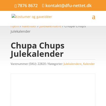
7876 8672
kontakt@dfu-nettet.dk
Hjem
/
Kalender
/
Julekalendere
/ Chupa Chups
Julekalender
Chupa Chups
Julekalender
Varenummer (SKU):
22820
Kategorier:
Julekalendere
,
Kalender