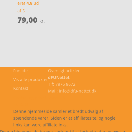
eret
4.8
ud
af 5
79,00
kr.
Forside
Oversigt artikler
dFUNettet
Vis alle produkter
Tlf: 7876 8672
Kontakt
Mail: info@dfu-nettet.dk
Cookie- og privatlivspolitik
Kontakt
Denne hjemmeside samler et bredt udvalg af
spændende varer. Siden er et affiiliatesite, og nogle
links kan være affiliatelinks.
Denne hjemmeside bruger cookies til at forbedre din oplevelse.