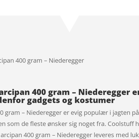
ipan 400 gram – Niederegger
cipan 400 gram – Niederegger er
denfor gadgets og kostumer
gram – Niederegger er evig populær i jagten på
en som de fleste ønsker sig noget fra. Coolstuff h
cipan 400 gram – Niederegger leveres med luksu