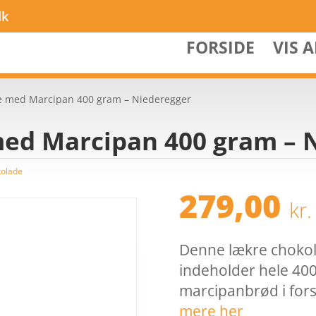
dk
FORSIDE
VIS 
 med Marcipan 400 gram – Niederegger
d Marcipan 400 gram – 
olade
279,00
kr.
Denne lækre choko
indeholder hele 40
marcipanbrød i fors
mere her