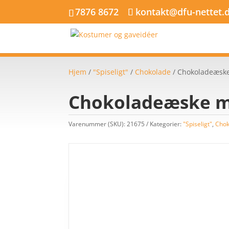
7876 8672
kontakt@dfu-nettet.
Hjem
/
"Spiseligt"
/
Chokolade
/ Chokoladeæske
Chokoladeæske me
Varenummer (SKU):
21675
Kategorier:
"Spiseligt"
,
Chok