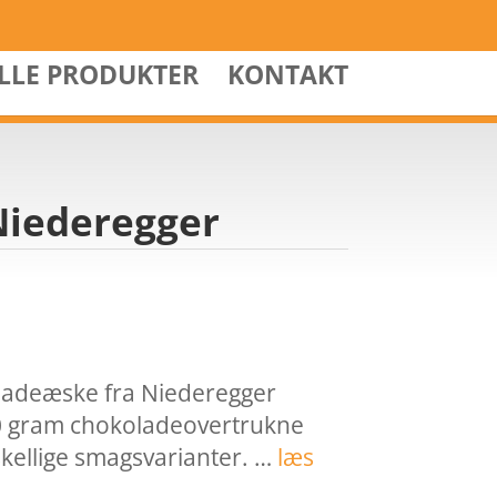
ALLE PRODUKTER
KONTAKT
Niederegger
ladeæske fra Niederegger
0 gram chokoladeovertrukne
kellige smagsvarianter. …
læs