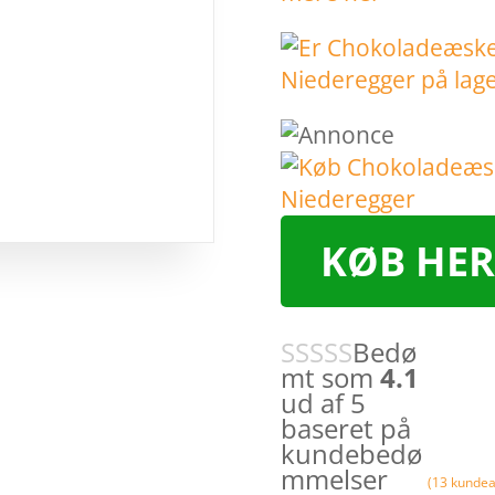
KØB HER
Bedø
mt som
4.1
ud af 5
baseret på
kundebedø
mmelser
(
13
kundea