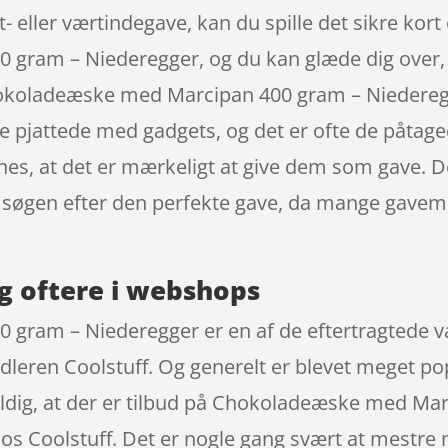
t- eller værtindegave, kan du spille det sikre kor
gram – Niederegger, og du kan glæde dig over,
hokoladeæske med Marcipan 400 gram – Niedere
lige pjattede med gadgets, og det er ofte de påta
ynes, at det er mærkeligt at give dem som gave. D
din søgen efter den perfekte gave, da mange gavem
g oftere i webshops
ram – Niederegger er en af de eftertragtede vare
eren Coolstuff. Og generelt er blevet meget pop
eldig, at der er tilbud på Chokoladeæske med Ma
 hos Coolstuff. Det er nogle gang svært at mestre