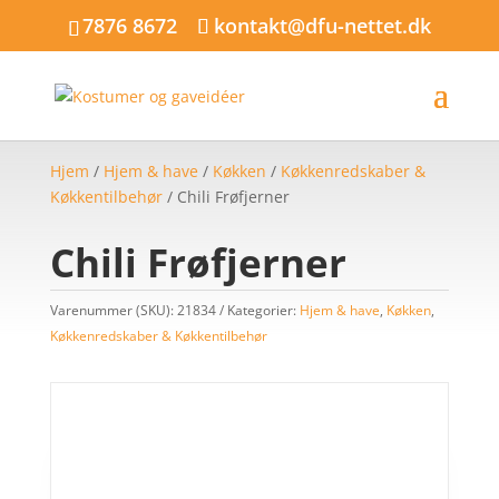
7876 8672
kontakt@dfu-nettet.dk
Hjem
/
Hjem & have
/
Køkken
/
Køkkenredskaber &
Køkkentilbehør
/ Chili Frøfjerner
Chili Frøfjerner
Varenummer (SKU):
21834
Kategorier:
Hjem & have
,
Køkken
,
Køkkenredskaber & Køkkentilbehør