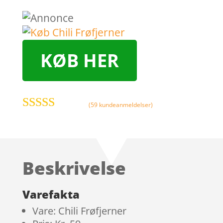
KØB HER
(
59
kundeanmeldelser)
Bedømt som
5
ud af 5
baseret på
kundebedøm
Beskrivelse
melser
Varefakta
Vare: Chili Frøfjerner