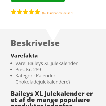
(
62
kundeanmeldelser)
Bedømt
som
4.8
ud af 5
baseret på
Beskrivelse
kundebedø
mmelser
Varefakta
Vare: Baileys XL Julekalender
Pris: Kr. 289
Kategori: Kalender –
Chokoladejulekalendere}
Baileys XL Julekalender er
et af de mange populære
produkter indenfor