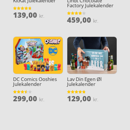
KitKat Julekalender
Lindt Chocolate
Factory Julekalender
139,00
Vurderet
kr.
459,00
4.7
Vurderet
kr.
ud af 5
3.9
ud af 5
DC Comics Ooshies
Lav Din Egen Øl
Julekalender
Julekalender
299,00
129,00
Vurderet
Vurderet
kr.
kr.
3.6
4.8
ud af 5
ud af 5