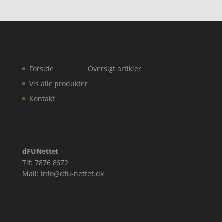
Forside
Oversigt artikler
Vis alle produkter
Kontakt
dFUNettet
Tlf: 7876 8672
Mail: info@dfu-nettet.dk