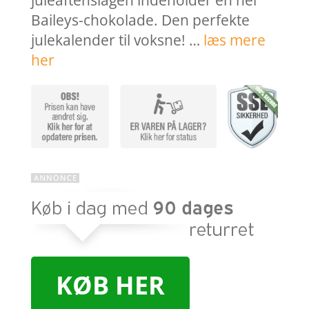
juleaftenslågen indeholder en hel
Baileys-chokolade. Den perfekte
julekalender til voksne! …
læs mere
her
KØB HER