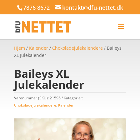
7876 8672
kontakt@dfu-nettet.dk
Hjem
/
Kalender
/
Chokoladejulekalendere
/ Baileys
XL Julekalender
Baileys XL
Julekalender
Varenummer (SKU):
21596
Kategorier:
Chokoladejulekalendere
,
Kalender