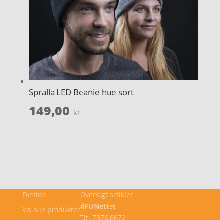
Spralla LED Beanie hue sort
149,00
kr.
Forside
Oversigt artikler
dFUNettet
Vis alle produkter
Tlf: 7876 8672