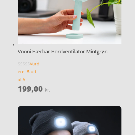
Vooni Bærbar Bordventilator Mintgrøn
Vurd
eret
5
ud
af 5
199,00
kr.