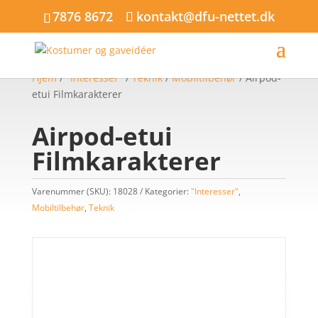
7876 8672
kontakt@dfu-nettet.dk
Hjem
/
"Interesser"
/
Teknik
/
Mobiltilbehør
/ Airpod-
etui Filmkarakterer
Airpod-etui
Filmkarakterer
Varenummer (SKU):
18028
Kategorier:
"Interesser"
,
Mobiltilbehør
,
Teknik