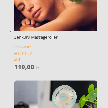
Zenkuru Massageroller
Vurd
eret
3.9
ud
af 5
119,00
kr.