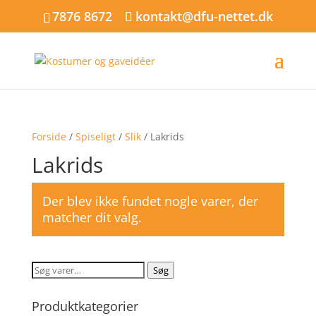
7876 8672
kontakt@dfu-nettet.dk
Forside
/
Spiseligt
/
Slik
/ Lakrids
Lakrids
Der blev ikke fundet nogle varer, der
matcher dit valg.
Søg
Søg
efter:
Produktkategorier