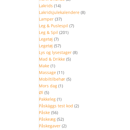
Lakrids
(14)
Lakridsjulekalendere
(8)
Lamper
(37)
Leg & Puslespil
(7)
Leg & Spil
(201)
Legetøj
(7)
Legetøj
(57)
Lys og lysestager
(8)
Mad & Drikke
(5)
Make
(1)
Massage
(11)
Mobiltilbehør
(5)
Mors dag
(1)
Øl
(5)
Pakkeleg
(1)
Påskäggs test kod
(2)
Påske
(56)
Påskeæg
(52)
Påskegaver
(2)