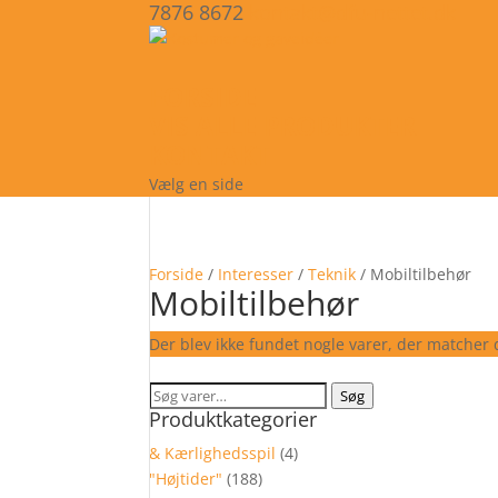
7876 8672
kontakt@dfu-nettet.dk
FORSIDE
VIS ALLE PRODUKTER
KONTAKT
Vælg en side
Forside
/
Interesser
/
Teknik
/ Mobiltilbehør
Mobiltilbehør
Der blev ikke fundet nogle varer, der matcher d
Søg
Søg
Produktkategorier
efter:
& Kærlighedsspil
(4)
"Højtider"
(188)