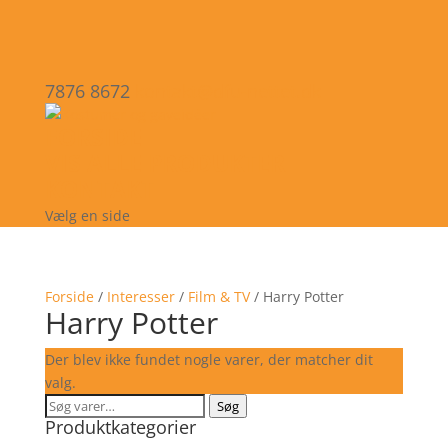
7876 8672
kontakt@dfu-nettet.dk
FORSIDE
VIS ALLE PRODUKTER
KONTAKT
Vælg en side
Forside
/
Interesser
/
Film & TV
/ Harry Potter
Harry Potter
Der blev ikke fundet nogle varer, der matcher dit
valg.
Søg
Søg
Produktkategorier
efter: