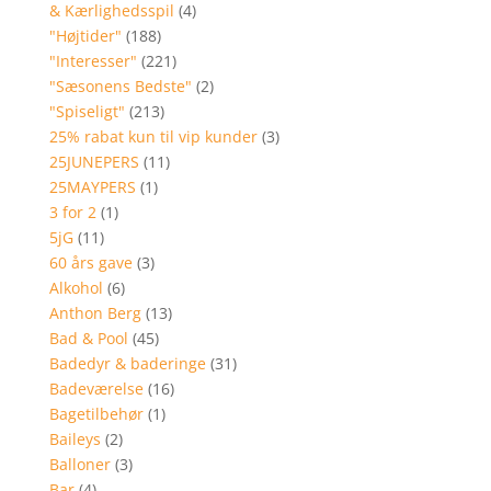
& Kærlighedsspil
(4)
"Højtider"
(188)
"Interesser"
(221)
"Sæsonens Bedste"
(2)
"Spiseligt"
(213)
25% rabat kun til vip kunder
(3)
25JUNEPERS
(11)
25MAYPERS
(1)
3 for 2
(1)
5jG
(11)
60 års gave
(3)
Alkohol
(6)
Anthon Berg
(13)
Bad & Pool
(45)
Badedyr & baderinge
(31)
Badeværelse
(16)
Bagetilbehør
(1)
Baileys
(2)
Balloner
(3)
Bar
(4)