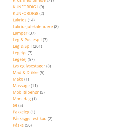
Krus med billede
(71)
KUNFORDIG1
(9)
KUNFORDIG8
(2)
Lakrids
(14)
Lakridsjulekalendere
(8)
Lamper
(37)
Leg & Puslespil
(7)
Leg & Spil
(201)
Legetøj
(7)
Legetøj
(57)
Lys og lysestager
(8)
Mad & Drikke
(5)
Make
(1)
Massage
(11)
Mobiltilbehør
(5)
Mors dag
(1)
Øl
(5)
Pakkeleg
(1)
Påskäggs test kod
(2)
Påske
(56)