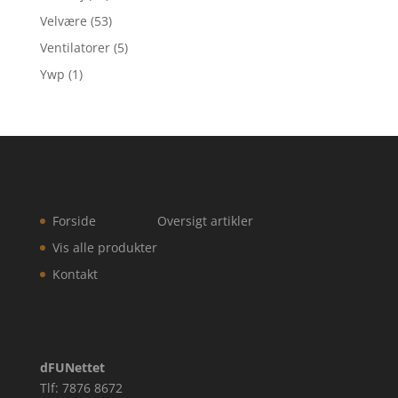
Velvære
(53)
Ventilatorer
(5)
Ywp
(1)
Forside
Oversigt artikler
Vis alle produkter
Kontakt
dFUNettet
Tlf: 7876 8672