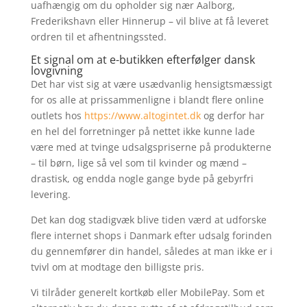
uafhængig om du opholder sig nær Aalborg,
Frederikshavn eller Hinnerup – vil blive at få leveret
ordren til et afhentningssted.
Et signal om at e-butikken efterfølger dansk
lovgivning
Det har vist sig at være usædvanlig hensigtsmæssigt
for os alle at prissammenligne i blandt flere online
outlets hos
https://www.altogintet.dk
og derfor har
en hel del forretninger på nettet ikke kunne lade
være med at tvinge udsalgspriserne på produkterne
– til børn, lige så vel som til kvinder og mænd –
drastisk, og endda nogle gange byde på gebyrfri
levering.
Det kan dog stadigvæk blive tiden værd at udforske
flere internet shops i Danmark efter udsalg forinden
du gennemfører din handel, således at man ikke er i
tvivl om at modtage den billigste pris.
Vi tilråder generelt kortkøb eller MobilePay. Som et