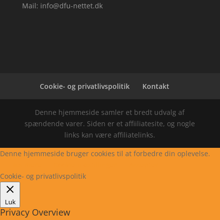
Mail: info@dfu-nettet.dk
Cookie- og privatlivspolitik
Kontakt
Denne hjemmeside samler et bredt udvalg af
spændende varer. Siden er et affiiliatesite, og nogle
links kan være affiliatelinks.
Denne hjemmeside bruger cookies til at forbedre din oplevelse.
Læs mere
Cookie indstillinger
Accepter
Cookie- og privatlivspolitik
Luk
Privacy Overview