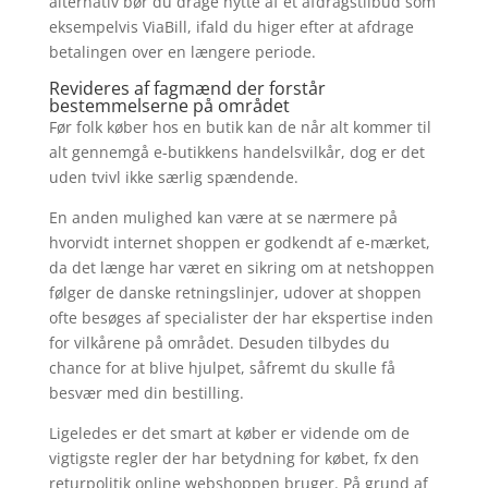
alternativ bør du drage nytte af et afdragstilbud som
eksempelvis ViaBill, ifald du higer efter at afdrage
betalingen over en længere periode.
Revideres af fagmænd der forstår
bestemmelserne på området
Før folk køber hos en butik kan de når alt kommer til
alt gennemgå e-butikkens handelsvilkår, dog er det
uden tvivl ikke særlig spændende.
En anden mulighed kan være at se nærmere på
hvorvidt internet shoppen er godkendt af e-mærket,
da det længe har været en sikring om at netshoppen
følger de danske retningslinjer, udover at shoppen
ofte besøges af specialister der har ekspertise inden
for vilkårene på området. Desuden tilbydes du
chance for at blive hjulpet, såfremt du skulle få
besvær med din bestilling.
Ligeledes er det smart at køber er vidende om de
vigtigste regler der har betydning for købet, fx den
returpolitik online webshoppen bruger. På grund af