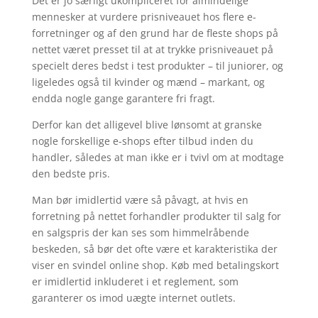
Det er jo særligt ukompliceret for almindelige
mennesker at vurdere prisniveauet hos flere e-
forretninger og af den grund har de fleste shops på
nettet været presset til at at trykke prisniveauet på
specielt deres bedst i test produkter – til juniorer, og
ligeledes også til kvinder og mænd – markant, og
endda nogle gange garantere fri fragt.
Derfor kan det alligevel blive lønsomt at granske
nogle forskellige e-shops efter tilbud inden du
handler, således at man ikke er i tvivl om at modtage
den bedste pris.
Man bør imidlertid være så påvagt, at hvis en
forretning på nettet forhandler produkter til salg for
en salgspris der kan ses som himmelråbende
beskeden, så bør det ofte være et karakteristika der
viser en svindel online shop. Køb med betalingskort
er imidlertid inkluderet i et reglement, som
garanterer os imod uægte internet outlets.