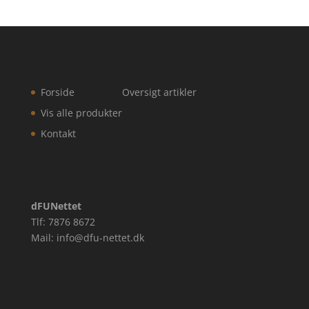
Forside
Oversigt artikler
Vis alle produkter
Kontakt
dFUNettet
Tlf: 7876 8672
Mail: info@dfu-nettet.dk