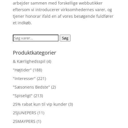
arbejder sammen med forskellige webbutikker
eftersom vi introducerer virksomhedernes varer, og
tjener honorar ifald en af vores besøgende fuldfører
et indkøb.
Søg
Søg
efter:
Produktkategorier
& Kærlighedsspil
(4)
"Højtider"
(188)
"Interesser"
(221)
"Sæsonens Bedste"
(2)
"Spiseligt"
(213)
25% rabat kun til vip kunder
(3)
25JUNEPERS
(11)
25MAYPERS
(1)