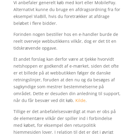
Vi anbefaler generelt køb med kort eller MobilePay.
Alternativt kunne du bruge en afdragsordning fra for
eksempel ViaBill, hvis du foretrækker at afdrage
beløbet i flere bidder.
Forinden nogen bestiller hos en e-handler burde de
reelt overveje webbutikkens vilkår, dog er det tit en
tidskrævende opgave.
Et andet forslag kan derfor være at tjekke hvorvidt
netshoppen er godkendt af e-mærket, siden det ofte
er et billede på at webbutikken følger de danske
retningslinjer, foruden at den nu og da besøges af
sagkyndige som mestrer bestemmelserne på
området. Dette er desuden din anledning til support,
når du får besvær ved dit køb.
Kilde
.
Tillige er det anbefalelsesværdigt at man er obs på
de elementære vilkår der spiller ind i forbindelse
med købet, for eksempel den returpolitik
hjemmesiden lover. I relation til det er det i øvrigt