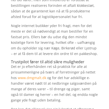
bestillingen realiseres forinden et aftalt klokkeslæt,
sådan at de garanteret kan nå at få produkterne
afsted forud for at logistikpersonalet har fri.
Nogle internet butikker yder fri fragt, men for det
meste er det så nødvendigt at man bestiller for en
fastsat pris. Ellers bør du udse dig den mindst
kostelige form for levering, hvilket ofte – uafhængig
om du opholder sig nær Køge, Birkerød eller Lystrup
– er at få dem til at levere din ordre til en pakkeshop.
Trustpilot fører til altid sikre muligheder
Det er jo efterhånden ret så praktisk for alle at
prissammenligne på tværs af forretninger på nettet
hos
www.dmgmalt.dk
og for det har adskillige e-
handler været nødt til at nedbringe salgsværdien på
mange af deres varer – til drenge og piger, samt
også til damer og herrer – en hel del, og endda nogle
gange yde fragt uden betaling.