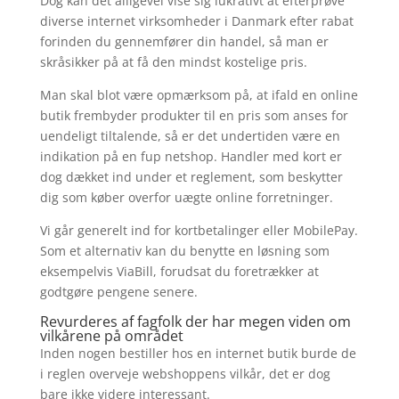
Dog kan det alligevel vise sig lukrativt at efterprøve
diverse internet virksomheder i Danmark efter rabat
forinden du gennemfører din handel, så man er
skråsikker på at få den mindst kostelige pris.
Man skal blot være opmærksom på, at ifald en online
butik frembyder produkter til en pris som anses for
uendeligt tiltalende, så er det undertiden være en
indikation på en fup netshop. Handler med kort er
dog dækket ind under et reglement, som beskytter
dig som køber overfor uægte online forretninger.
Vi går generelt ind for kortbetalinger eller MobilePay.
Som et alternativ kan du benytte en løsning som
eksempelvis ViaBill, forudsat du foretrækker at
godtgøre pengene senere.
Revurderes af fagfolk der har megen viden om
vilkårene på området
Inden nogen bestiller hos en internet butik burde de
i reglen overveje webshoppens vilkår, det er dog
bare ikke videre interessant.