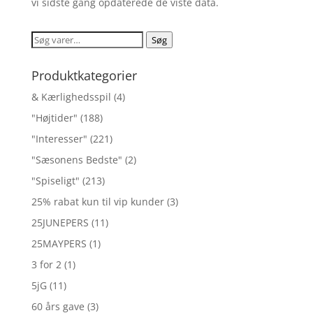
vi sidste gang opdaterede de viste data.
Søg
Søg
efter:
Produktkategorier
& Kærlighedsspil
(4)
"Højtider"
(188)
"Interesser"
(221)
"Sæsonens Bedste"
(2)
"Spiseligt"
(213)
25% rabat kun til vip kunder
(3)
25JUNEPERS
(11)
25MAYPERS
(1)
3 for 2
(1)
5jG
(11)
60 års gave
(3)