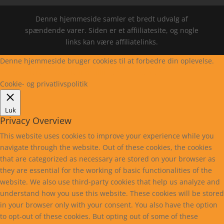
Denne hjemmeside samler et bredt udvalg af
spændende varer. Siden er et affiiliatesite, og nogle
links kan være affiliatelinks.
Denne hjemmeside bruger cookies til at forbedre din oplevelse.
Læs mere
Cookie indstillinger
Accepter
Cookie- og privatlivspolitik
Luk
Privacy Overview
This website uses cookies to improve your experience while you
navigate through the website. Out of these cookies, the cookies
that are categorized as necessary are stored on your browser as
they are essential for the working of basic functionalities of the
website. We also use third-party cookies that help us analyze and
understand how you use this website. These cookies will be stored
in your browser only with your consent. You also have the option
to opt-out of these cookies. But opting out of some of these