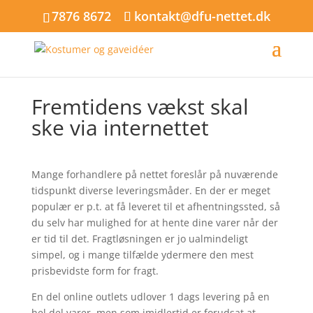
7876 8672
kontakt@dfu-nettet.dk
Fremtidens vækst skal
ske via internettet
Mange forhandlere på nettet foreslår på nuværende
tidspunkt diverse leveringsmåder. En der er meget
populær er p.t. at få leveret til et afhentningssted, så
du selv har mulighed for at hente dine varer når der
er tid til det. Fragtløsningen er jo ualmindeligt
simpel, og i mange tilfælde ydermere den mest
prisbevidste form for fragt.
En del online outlets udlover 1 dags levering på en
hel del varer, men som imidlertid er forudsat at