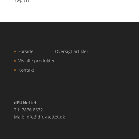
Ywp
(1)
Forside
Oversigt artikler
Vis alle produkter
Kontakt
dFUNettet
Tlf: 7876 8672
Mail: info@dfu-nettet.dk