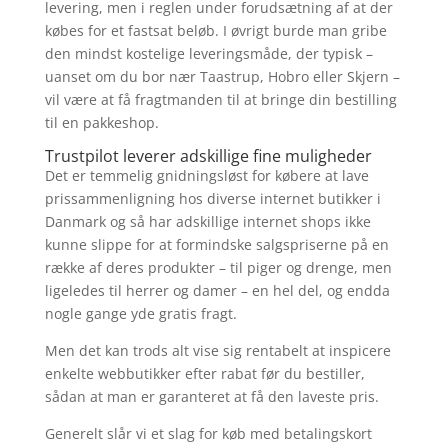
levering, men i reglen under forudsætning af at der
købes for et fastsat beløb. I øvrigt burde man gribe
den mindst kostelige leveringsmåde, der typisk –
uanset om du bor nær Taastrup, Hobro eller Skjern –
vil være at få fragtmanden til at bringe din bestilling
til en pakkeshop.
Trustpilot leverer adskillige fine muligheder
Det er temmelig gnidningsløst for købere at lave
prissammenligning hos diverse internet butikker i
Danmark og så har adskillige internet shops ikke
kunne slippe for at formindske salgspriserne på en
række af deres produkter – til piger og drenge, men
ligeledes til herrer og damer – en hel del, og endda
nogle gange yde gratis fragt.
Men det kan trods alt vise sig rentabelt at inspicere
enkelte webbutikker efter rabat før du bestiller,
sådan at man er garanteret at få den laveste pris.
Generelt slår vi et slag for køb med betalingskort